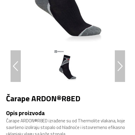
Čarape ARDON®R8ED
Opis proizvoda
Čarape ARDON®R8ED izrađene su od Thermolite vlakana, koje
savršeno izoliraju stopalo od hladnoće i istovremeno efikasno
uklanjaju vlagu sa kože stopala.