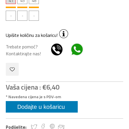
41
45
48
Upišite količinu za košaricu!
Trebate pomoć?
Kontaktirajte nas!
Vaša cijena :
€6,40
* Navedena cijena je s PDV-om
Podijelite: