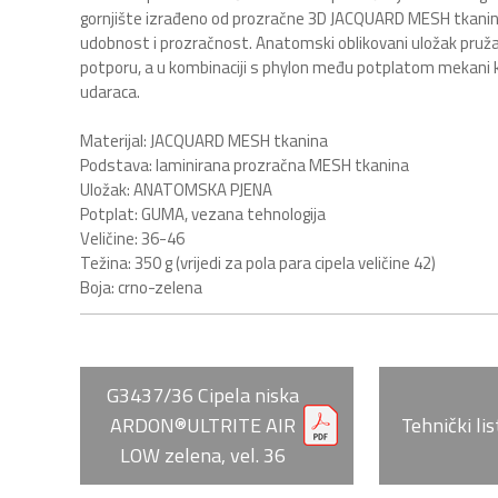
gornjište izrađeno od prozračne 3D JACQUARD MESH tkanin
udobnost i prozračnost. Anatomski oblikovani uložak pru
potporu, a u kombinaciji s phylon među potplatom mekani k
udaraca.
Materijal: JACQUARD MESH tkanina
Podstava: laminirana prozračna MESH tkanina
Uložak: ANATOMSKA PJENA
Potplat: GUMA, vezana tehnologija
Veličine: 36-46
Težina: 350 g (vrijedi za pola para cipela veličine 42)
Boja: crno-zelena
G3437/36 Cipela niska
ARDON®ULTRITE AIR
Tehnički lis
LOW zelena, vel. 36