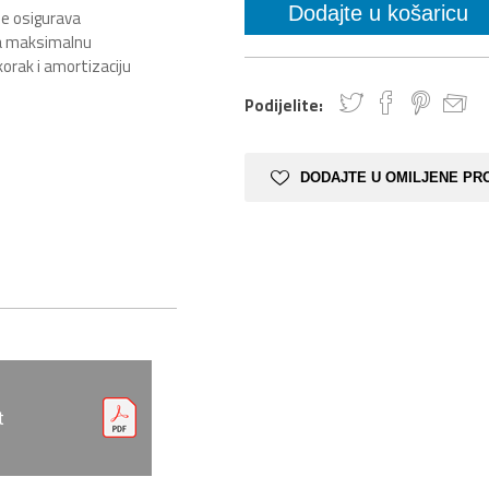
e osigurava
ža maksimalnu
orak i amortizaciju
Podijelite:
DODAJTE U OMILJENE PR
t