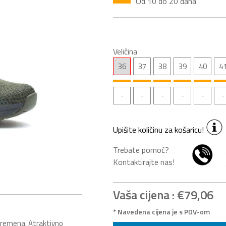
Od 10 do 20 dana
Veličina
36
37
38
39
40
4
Upišite količinu za košaricu!
Trebate pomoć?
Kontaktirajte nas!
Vaša cijena :
€79,06
* Navedena cijena je s PDV-om
vremena. Atraktivno