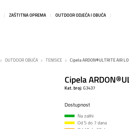
ZAŠTITNA OPREMA
OUTDOOR ODJEĆA I OBUĆA
OUTDOOR OBUĆA
TENISICE
Cipela ARDON®ULTRITE AIR L
Cipela ARDON®U
Kat. broj:
G3437
Dostupnost
Na zalihi
Od 5 do 7 dana