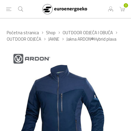
0
Početna stranica
Shop
OUTDOOR ODJEĆA I OBUĆA
OUTDOOR ODJEĆA
JAKNE
Jakna ARDON®Hybrid plava