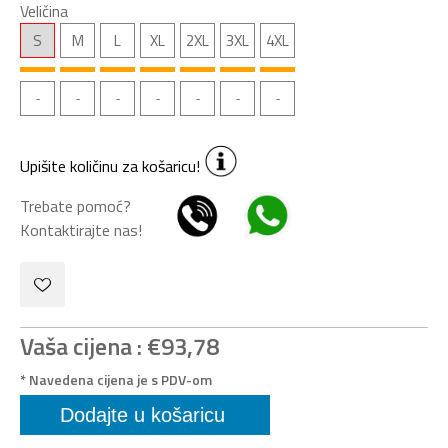
Veličina
S
M
L
XL
2XL
3XL
4XL
Upišite količinu za košaricu!
Trebate pomoć?
Kontaktirajte nas!
Vaša cijena :
€93,78
* Navedena cijena je s PDV-om