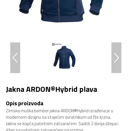
Jakna ARDON®Hybrid plava
Opis proizvoda
Zimska muška bomber jakna ARDON®Hybrid izrađena je u
modernom dizajnu sa stojećim ovratnikom od flis krzna.
Jakna se kopča patetnim zatvaračem. Sadrži 2 donja džepa i
džep sa patetnim zatvaračem na prsima.