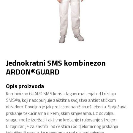
Jednokratni SMS kombinezon
ARDON®GUARD
Opis proizvoda
Kombinizon GUARD SMS koristi lagani materijal od tri sloja
SMS®a, koji nadopunjuje zaštitna svojstva antistatičkom
obradom. Dovoljno je jak protiv mehaničkih oštećenja. Sprječava
prskanje tekućinama ili kemijskim smjesama. Uz dovoljnu
snagu, može izdržati i aktivno kretanje i rukovanje strojem.
Dizajniran je za zaštitu od čestica i od djelomičnog prskanja
tekućine ili spreja, te pogodan za rad u eksplozivnim