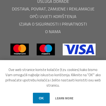
USLUGA DORADE
DOSTAVA, POVRAT, ZAMJENE I REKLAMACIJE
OPĆI UVJETI KORIŠTENJA
IZJAVA O SIGURNOSTI I PRIVATNOSTI
O NAMA
Ove web stranice koriste kolačiće (tzv. cookies) kako bismo
Vam omogućili najbolje iskustvo korištenja. Kliknite na "OK"' ako
prihvaćate upotrebu kolačića i želite nastaviti koristiti ovu web
stranicu.
Powered by
nopCommerce
Autorska prava © 2026 EuroEnergoEko webshop. Sva prava
LEARN MORE
OK
pridržana.