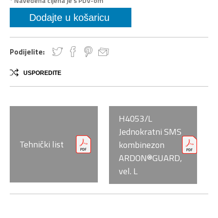
* Navedena cijena je s PDV-om
Podijelite:
USPOREDITE
H4053/L
Jednokratni SMS
Tehnički list
kombinezon
ARDON®GUARD,
vel. L