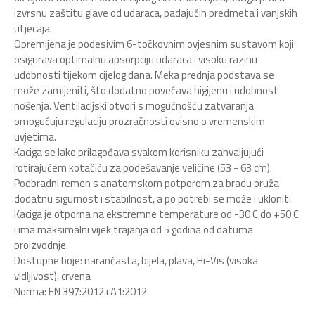
izvrsnu zaštitu glave od udaraca, padajućih predmeta i vanjskih
utjecaja.
Opremljena je podesivim 6-točkovnim ovjesnim sustavom koji
osigurava optimalnu apsorpciju udaraca i visoku razinu
udobnosti tijekom cijelog dana. Meka prednja podstava se
može zamijeniti, što dodatno povećava higijenu i udobnost
nošenja. Ventilacijski otvori s mogućnošću zatvaranja
omogućuju regulaciju prozračnosti ovisno o vremenskim
uvjetima.
Kaciga se lako prilagođava svakom korisniku zahvaljujući
rotirajućem kotačiću za podešavanje veličine (53 - 63 cm).
Podbradni remen s anatomskom potporom za bradu pruža
dodatnu sigurnost i stabilnost, a po potrebi se može i ukloniti.
Kaciga je otporna na ekstremne temperature od -30 C do +50 C
i ima maksimalni vijek trajanja od 5 godina od datuma
proizvodnje.
Dostupne boje: narančasta, bijela, plava, Hi-Vis (visoka
vidljivost), crvena
Norma: EN 397:2012+A1:2012