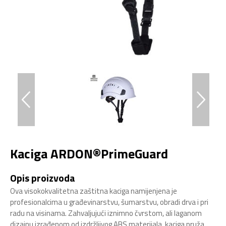
Kaciga ARDON®PrimeGuard
Opis proizvoda
Ova visokokvalitetna zaštitna kaciga namijenjena je
profesionalcima u građevinarstvu, šumarstvu, obradi drva i pri
radu na visinama. Zahvaljujući iznimno čvrstom, ali laganom
dizajnu izrađenom od izdržljivog ABS materijala, kaciga pruža