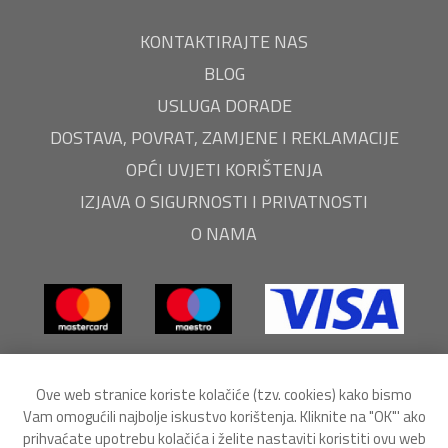
KONTAKTIRAJTE NAS
BLOG
USLUGA DORADE
DOSTAVA, POVRAT, ZAMJENE I REKLAMACIJE
OPĆI UVJETI KORIŠTENJA
IZJAVA O SIGURNOSTI I PRIVATNOSTI
O NAMA
Ove web stranice koriste kolačiće (tzv. cookies) kako bismo
Vam omogućili najbolje iskustvo korištenja. Kliknite na "OK"' ako
prihvaćate upotrebu kolačića i želite nastaviti koristiti ovu web