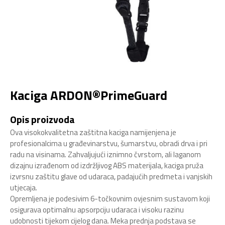
Kaciga ARDON®PrimeGuard
Opis proizvoda
Ova visokokvalitetna zaštitna kaciga namijenjena je
profesionalcima u građevinarstvu, šumarstvu, obradi drva i pri
radu na visinama. Zahvaljujući iznimno čvrstom, ali laganom
dizajnu izrađenom od izdržljivog ABS materijala, kaciga pruža
izvrsnu zaštitu glave od udaraca, padajućih predmeta i vanjskih
utjecaja.
Opremljena je podesivim 6-točkovnim ovjesnim sustavom koji
osigurava optimalnu apsorpciju udaraca i visoku razinu
udobnosti tijekom cijelog dana. Meka prednja podstava se