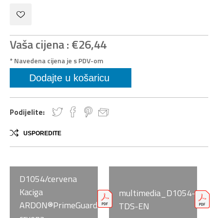
Vaša cijena :
€26,44
* Navedena cijena je s PDV-om
Podijelite:
USPOREDITE
D1054/cervena
Kaciga
multimedia_D1054-
ARDON®PrimeGuard
TDS-EN