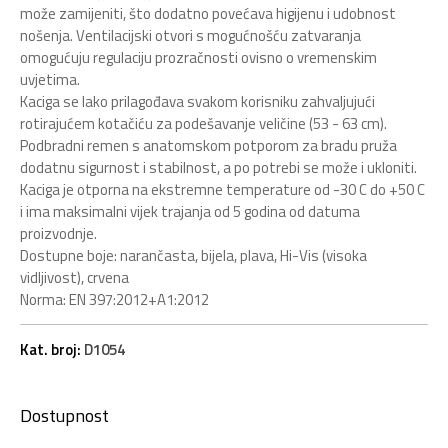
može zamijeniti, što dodatno povećava higijenu i udobnost
nošenja. Ventilacijski otvori s mogućnošću zatvaranja
omogućuju regulaciju prozračnosti ovisno o vremenskim
uvjetima.
Kaciga se lako prilagođava svakom korisniku zahvaljujući
rotirajućem kotačiću za podešavanje veličine (53 - 63 cm).
Podbradni remen s anatomskom potporom za bradu pruža
dodatnu sigurnost i stabilnost, a po potrebi se može i ukloniti.
Kaciga je otporna na ekstremne temperature od -30 C do +50 C
i ima maksimalni vijek trajanja od 5 godina od datuma
proizvodnje.
Dostupne boje: narančasta, bijela, plava, Hi-Vis (visoka
vidljivost), crvena
Norma: EN 397:2012+A1:2012
Kat. broj:
D1054
Dostupnost