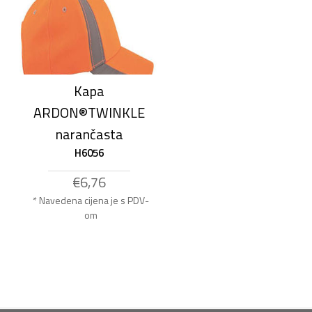
Kapa
ARDON®TWINKLE
narančasta
H6056
€6,76
* Navedena cijena je s PDV-
om