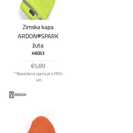
Zimska kapa
ARDON®SPARK
žuta
H6053
€5,89
* Navedena cijena je s PDV-
om