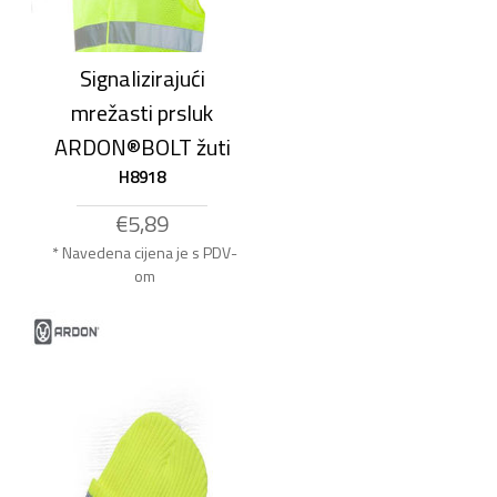
Signalizirajući
mrežasti prsluk
ARDON®BOLT žuti
H8918
€5,89
* Navedena cijena je s PDV-
om