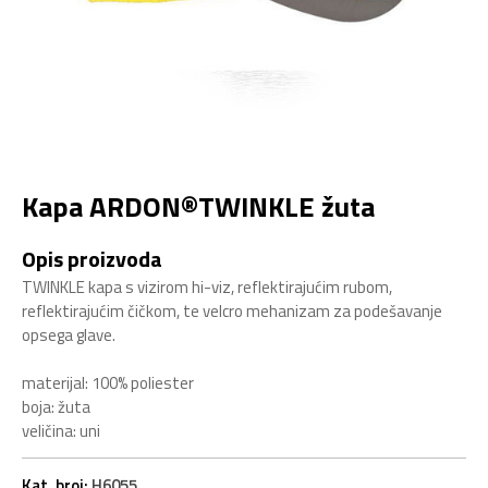
Kapa ARDON®TWINKLE žuta
Opis proizvoda
TWINKLE kapa s vizirom hi-viz, reflektirajućim rubom,
reflektirajućim čičkom, te velcro mehanizam za podešavanje
opsega glave.
materijal: 100% poliester
boja: žuta
veličina: uni
Kat. broj:
H6055