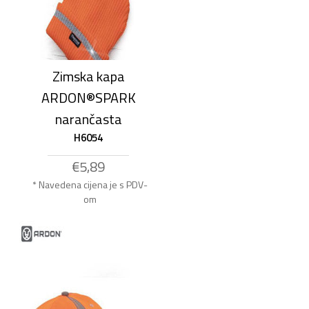
Zimska kapa
ARDON®SPARK
narančasta
H6054
€5,89
* Navedena cijena je s PDV-
om