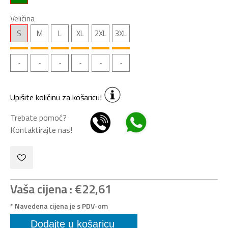
Veličina
S
M
L
XL
2XL
3XL
Upišite količinu za košaricu!
Trebate pomoć?
Kontaktirajte nas!
Vaša cijena :
€22,61
* Navedena cijena je s PDV-om