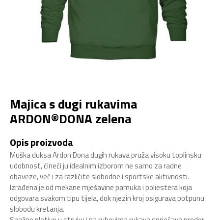
Majica s dugi rukavima
ARDON®DONA zelena
Opis proizvoda
Muška duksa Ardon Dona dugih rukava pruža visoku toplinsku
udobnost, čineći ju idealnim izborom ne samo za radne
obaveze, već i za različite slobodne i sportske aktivnosti.
Izrađena je od mekane mješavine pamuka i poliestera koja
odgovara svakom tipu tijela, dok njezin kroj osigurava potpunu
slobodu kretanja.
Snažno pletivo u struku i na rubovima rukava sprječava prodor