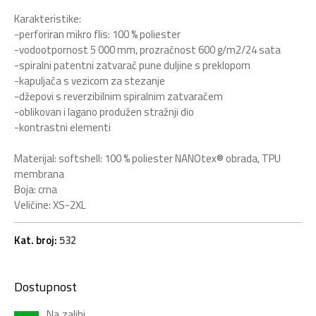
Karakteristike:
-perforiran mikro flis: 100 % poliester
-vodootpornost 5 000 mm, prozračnost 600 g/m2/24 sata
-spiralni patentni zatvarač pune duljine s preklopom
-kapuljača s vezicom za stezanje
-džepovi s reverzibilnim spiralnim zatvaračem
-oblikovan i lagano produžen stražnji dio
-kontrastni elementi
Materijal: softshell: 100 % poliester NANOtex® obrada, TPU
membrana
Boja: crna
Veličine: XS-2XL
Kat. broj:
532
Dostupnost
Na zalihi