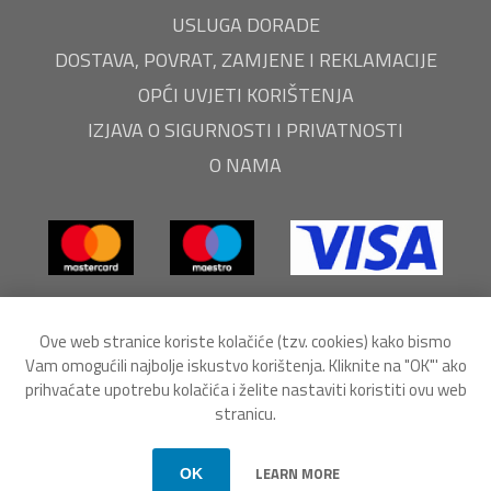
USLUGA DORADE
DOSTAVA, POVRAT, ZAMJENE I REKLAMACIJE
OPĆI UVJETI KORIŠTENJA
IZJAVA O SIGURNOSTI I PRIVATNOSTI
O NAMA
Ove web stranice koriste kolačiće (tzv. cookies) kako bismo
Vam omogućili najbolje iskustvo korištenja. Kliknite na "OK"' ako
prihvaćate upotrebu kolačića i želite nastaviti koristiti ovu web
stranicu.
Powered by
nopCommerce
Autorska prava © 2026 EuroEnergoEko webshop. Sva prava
LEARN MORE
OK
pridržana.