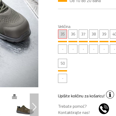
Od 10 do 20 dana
Veličina
35
36
37
38
39
4
50
Upišite količinu za košaricu!
Trebate pomoć?
Kontaktirajte nas!