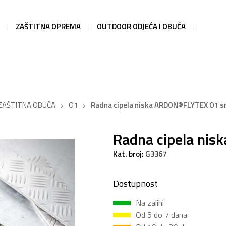
ZAŠTITNA OPREMA
OUTDOOR ODJEĆA I OBUĆA
ZAŠTITNA OBUĆA
O1
Radna cipela niska ARDON®FLYTEX O1 
Radna cipela ni
Kat. broj:
G3367
Dostupnost
Na zalihi
Od 5 do 7 dana