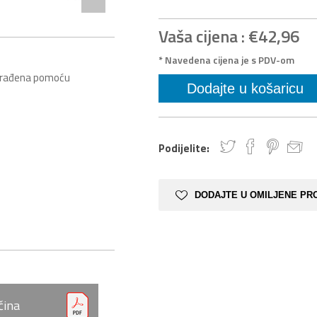
Vaša cijena :
€42,96
* Navedena cijena je s PDV-om
 izrađena pomoću
Podijelite:
DODAJTE U OMILJENE PR
čina