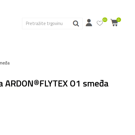
(0)
0
smeđa
ska ARDON®FLYTEX O1 smeđa