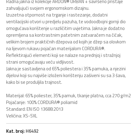
Radna jakna iz kolekcije ARDON® URBAN + savršeno pristaje
zahvaljujući svojem ergonomskom dizajnu.
Izuzetna otpornost na trganje i rastezanje, dodatni
ventilacijski otvori u predjelu pazuha, te vodoodbojni gornji dio
omogućava korištenje u različitim uvjetima. Jakna je dodatno
opremljena sa kontrastnim patetnim zatvaračem na čičak,
velikim brojem praktičnih džepova od kojih je džep sa olovkom
na lijevom rukavu pojačan materijalom CORDURA®.
Reflektirajući elementi koji se nalaze na prednjoj i stražnjoj
strani omogućavaju veću vidljivost.
Jakna je sastavljena od 65% poliestera i 35% pamuka, a njezini
dijelovi koji su najviše izloženi korištenju zašiveni su sa 3 šava,
kako bi se produljila trajnost.
Materijal: 65% poliester, 35% pamuk, tkanje platna, cca 270 g/m2
Pojačanje: 100% CORDURA® poliamid
Standard: EN ISO 13688:2013
Veličina: XS-5XL
Kat. broj:
H6492