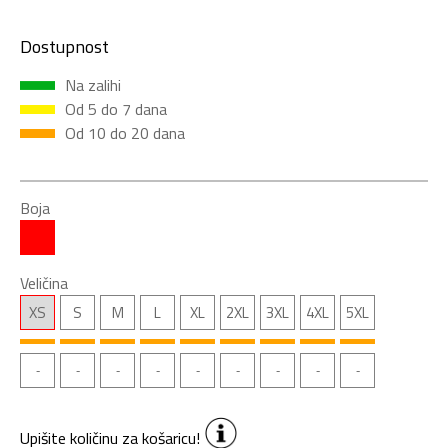
Dostupnost
Na zalihi
Od 5 do 7 dana
Od 10 do 20 dana
Boja
Veličina
XS
S
M
L
XL
2XL
3XL
4XL
5XL
Upišite količinu za košaricu!