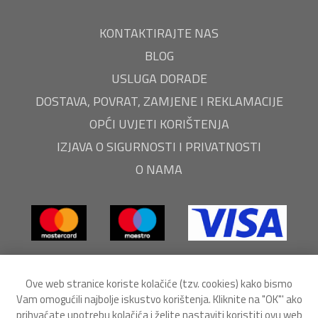
KONTAKTIRAJTE NAS
BLOG
USLUGA DORADE
DOSTAVA, POVRAT, ZAMJENE I REKLAMACIJE
OPĆI UVJETI KORIŠTENJA
IZJAVA O SIGURNOSTI I PRIVATNOSTI
O NAMA
Ove web stranice koriste kolačiće (tzv. cookies) kako bismo
Vam omogućili najbolje iskustvo korištenja. Kliknite na "OK"' ako
prihvaćate upotrebu kolačića i želite nastaviti koristiti ovu web