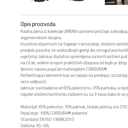
Opis proizvoda
Radna jakna iz kolekcije URBAN savršeno pristaje zahvaljuj
ergonomskom dizajnu.
Izuzetna otpornost na trganje i rastezanje, dodatni ventilac
predjelu pazuha, te vodoodbojni gornji dio omogućava korišt
uvjetima. Jakna je dodatno opremljena sa kontrastnim p
na čičak, velikim brojem praktičnih džepova od kojih je dže
lijevom rukavu pojačan materijalom CORDURA®.
Reflektirajući elementi koji se nalaze na prednjoj i stražnj
veću vidljivost.
Jakna je sastavljena od 65% poliestera i 35% pamuka, a njezin
najviše izloženi korištenju zašiveni su sa 3 šava, kako bi se p
Materijal: 65% poliester, 35% pamuk, tkanje platna, cca 27
Pojačanje: 100% CORDURA® poliamid
Standard: EN ISO 13688:2013
Veličina: XS-5XL