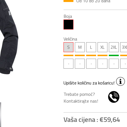
Od 10 do 20 dana
Boja
Veličina
S
M
L
XL
2XL
3X
Upišite količinu za košaricu!
Trebate pomoć?
Kontaktirajte nas!
Vaša cijena :
€59,64