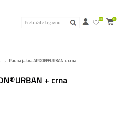
(0)
0
+
Radna jakna ARDON®URBAN + crna
DON®URBAN + crna