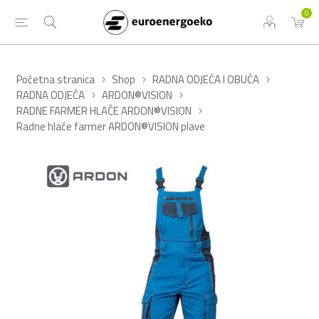
0
Početna stranica
Shop
RADNA ODJEĆA I OBUĆA
RADNA ODJEĆA
ARDON®VISION
RADNE FARMER HLAČE ARDON®VISION
Radne hlače farmer ARDON®VISION plave