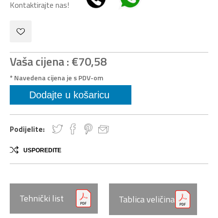
Kontaktirajte nas!
Vaša cijena :
€70,58
* Navedena cijena je s PDV-om
Podijelite:
USPOREDITE
Tehnički list
Tablica veličina