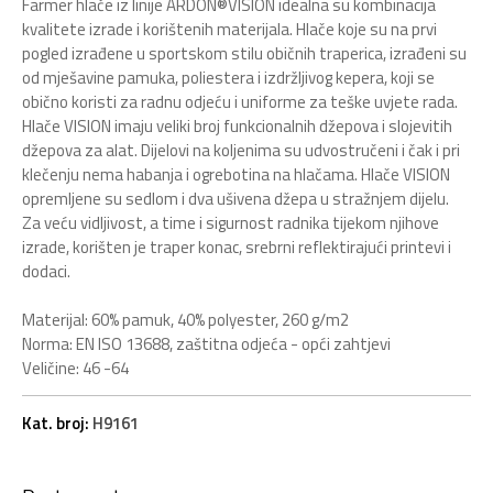
Farmer hlače iz linije ARDON®VISION idealna su kombinacija
kvalitete izrade i korištenih materijala. Hlače koje su na prvi
pogled izrađene u sportskom stilu običnih traperica, izrađeni su
od mješavine pamuka, poliestera i izdržljivog kepera, koji se
obično koristi za radnu odjeću i uniforme za teške uvjete rada.
Hlače VISION imaju veliki broj funkcionalnih džepova i slojevitih
džepova za alat. Dijelovi na koljenima su udvostručeni i čak i pri
klečenju nema habanja i ogrebotina na hlačama. Hlače VISION
opremljene su sedlom i dva ušivena džepa u stražnjem dijelu.
Za veću vidljivost, a time i sigurnost radnika tijekom njihove
izrade, korišten je traper konac, srebrni reflektirajući printevi i
dodaci.
Materijal: 60% pamuk, 40% polyester, 260 g/m2
Norma: EN ISO 13688, zaštitna odjeća - opći zahtjevi
Veličine: 46 -64
Kat. broj:
H9161