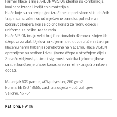
Farmer hlače iz linije ARDON®VISION idealna su kombinacija
kvalitete izrade i korištenih materijala.
Hlače koje su na prvi pogled izrađene u sportskom stilu običnih
traperica, izrađeni su od mješavine pamuka, poliestera i
izdržljivog kepera, koji se obično koristi za radnu odjeću i
uniforme za teške uvjete rada.
Hlače VISION imaju veliki broj funkcionalnih džepova i slojevitih
džepova za alat. Dijelovi na koljenima su udvostručeni i čak i pri
klečenju nema habanja i ogrebotina na hlačama. Hlače VISION
opremljene su sedlom i dva ušivena džepa u stražnjem dijelu.
Za veću vidljivost, a time i sigurnost radnika tijekom njihove
izrade, korišten je traper konac, srebrni reflektirajući printevi i
dodaci.
Materijal: 60% pamuk, 40% polyester, 260 g/m2
Norma: EN ISO 13688, zaštitna odjeća - opći zahtjevi
Veličine: 46 -64
Kat. broj:
H9108