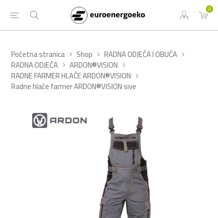
0
Početna stranica
Shop
RADNA ODJEĆA I OBUĆA
RADNA ODJEĆA
ARDON®VISION
RADNE FARMER HLAČE ARDON®VISION
Radne hlače farmer ARDON®VISION sive