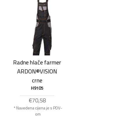
Radne hlače farmer
ARDON®VISION
crne
H9105
€70,58
* Navedena cijena je s PDV-
om