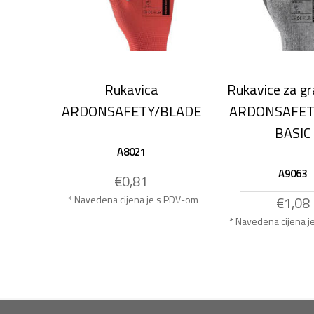
Rukavica
Rukavice za g
ARDONSAFETY/BLADE
ARDONSAFET
BASIC
A8021
A9063
€0,81
* Navedena cijena je s PDV-om
€1,08
* Navedena cijena 