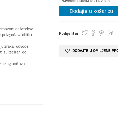
* Navedena cijena je s PDV-om
premazom od lateksa.
Podijelite:
o prilagođava obliku
iju zraka i odvode
DODAJTE U OMILJENE PR
i su izolirani od
me ne ograničava