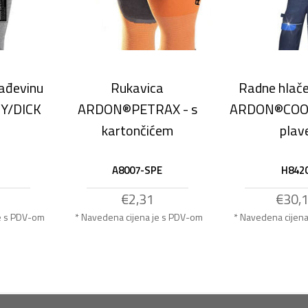
rađevinu
Rukavica
Radne hlač
Y/DICK
ARDON®PETRAX - s
ARDON®COO
kartončićem
plav
A8007-SPE
H842
€2,31
€30,
je s PDV-om
* Navedena cijena je s PDV-om
* Navedena cijen