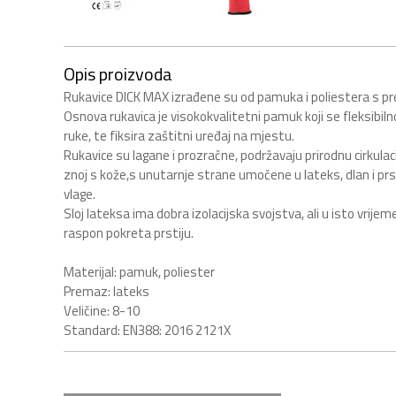
Opis proizvoda
Rukavice DICK MAX izrađene su od pamuka i poliestera s 
Osnova rukavica je visokokvalitetni pamuk koji se fleksibiln
ruke, te fiksira zaštitni uređaj na mjestu.
Rukavice su lagane i prozračne, podržavaju prirodnu cirkulac
znoj s kože,s unutarnje strane umočene u lateks, dlan i prst
vlage.
Sloj lateksa ima dobra izolacijska svojstva, ali u isto vrije
raspon pokreta prstiju.
Materijal: pamuk, poliester
Premaz: lateks
Veličine: 8-10
Standard: EN388: 2016 2121X