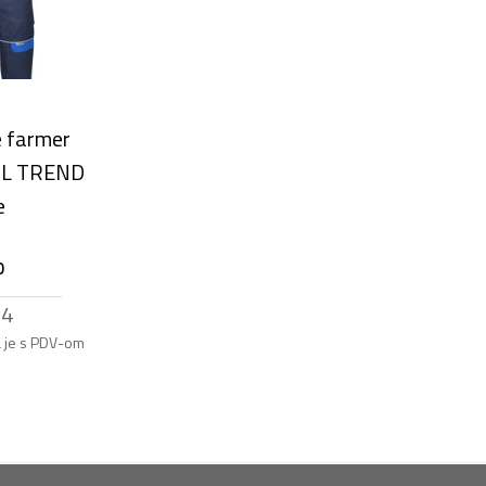
e farmer
L TREND
e
0
14
a je s PDV-om