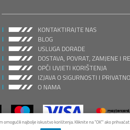
KONTAKTIRAJTE NAS
BLOG
USLUGA DORADE
DOSTAVA, POVRAT, ZAMJENE I R
OPĆI UVJETI KORIŠTENJA
IZJAVA O SIGURNOSTI I PRIVATN
O NAMA
omogućili najbolje iskustvo korištenja. Kliknite na "OK"' ako prihvaćate