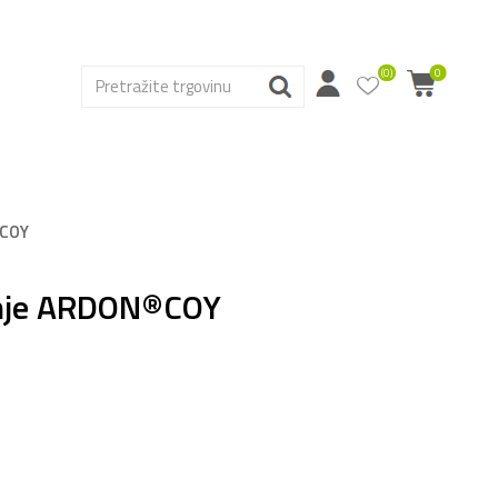
(0)
0
®COY
enje ARDON®COY