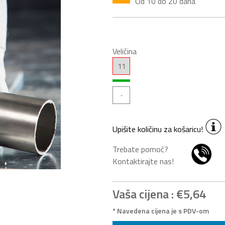
Od 10 do 20 dana
Veličina
11
Upišite količinu za košaricu!
Trebate pomoć?
Kontaktirajte nas!
Vaša cijena :
€5,64
* Navedena cijena je s PDV-om