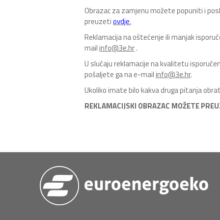
Obrazac za zamjenu možete popuniti i posla
preuzeti
ovdje
.
Reklamacija na oštećenje ili manjak ispor
mail
info@3e.hr
.
U slučaju reklamacije na kvalitetu isporuče
pošaljete ga na e-mail
info@3e.hr
.
Ukoliko imate bilo kakva druga pitanja obr
REKLAMACIJSKI OBRAZAC MOŽETE PREU