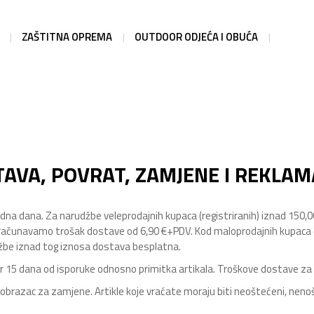
ZAŠTITNA OPREMA
OUTDOOR ODJEĆA I OBUĆA
AVA, POVRAT, ZAMJENE I REKLAM
radna dana. Za narudžbe veleprodajnih kupaca (registriranih) iznad 150
računavamo trošak dostave od 6,90 €+PDV. Kod maloprodajnih kupaca
džbe iznad tog iznosa dostava besplatna.
r 15 dana od isporuke odnosno primitka artikala. Troškove dostave za z
brazac za zamjene. Artikle koje vraćate moraju biti neoštećeni, nenoše