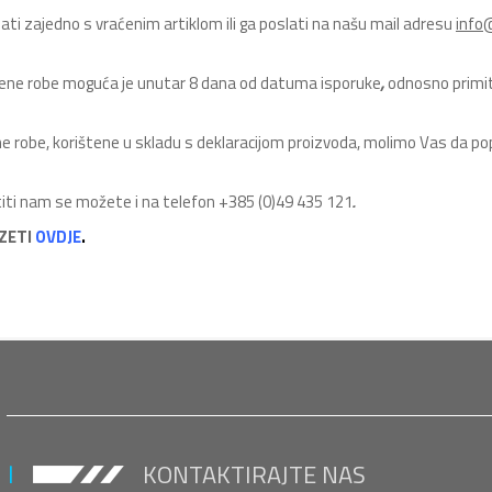
ti zajedno s vraćenim artiklom ili ga poslati na našu mail adresu
info
učene robe moguća je unutar 8 dana od datuma isporuke
,
odnosno primit
ne robe, korištene u skladu s deklaracijom proizvoda, molimo Vas da pop
atiti nam se možete i na telefon +385 (0)49 435 121
.
ZETI
OVDJE
.
KONTAKTIRAJTE NAS