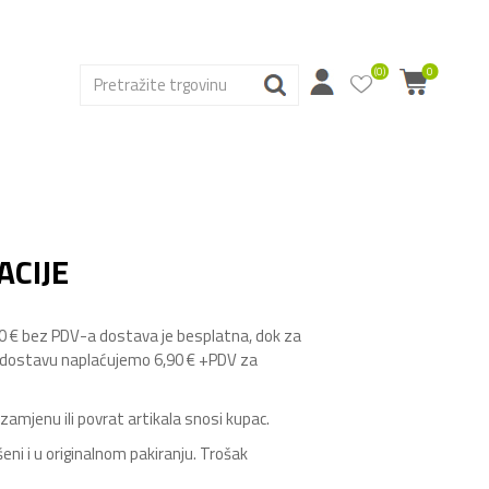
(0)
0
ACIJE
,00 € bez PDV-a dostava je besplatna, dok za
 dostavu naplaćujemo 6,90 € +PDV za
amjenu ili povrat artikala snosi kupac.
ni i u originalnom pakiranju. Trošak