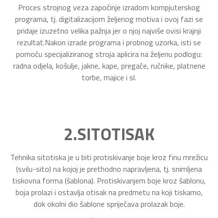
Proces strojnog veza započinje izradom kompjuterskog
programa, tj. digitalizacijom željenog motiva i ovoj fazi se
pridaje izuzetno velika pažnja jer o njoj najviše ovisi krajnji
rezultat.Nakon izrade programa i probnog uzorka, isti se
pomoću specijaliziranog stroja aplicira na željenu podlogu:
radna odjela, košulje, jakne, kape, pregače, ručnike, platnene
torbe, majice i sl.
2.SITOTISAK
Tehnika sitotiska je u biti protiskivanje boje kroz finu mrežicu
(svilu-sito) na kojoj je prethodno napravljena, tj. snimljena
tiskovna forma (šablona). Protiskivanjem boje kroz šablonu,
boja prolazi i ostavlja otisak na predmetu na koji tiskamo,
dok okolni dio šablone spriječava prolazak boje.