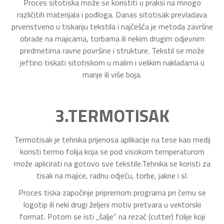
Proces sitotiska može se koristiti u praksi na mnogo
različitih materijala i podloga. Danas sitotisak prevladava
prvenstveno u tiskanju tekstila i najčešća je metoda završne
obrade na majicama, torbama ili nekim drugim odjevnim
predmetima ravne površine i strukture. Tekstil se može
jeftino tiskati sitotiskom u malim i velikim nakladama u
manje ili više boja.
3.TERMOTISAK
Termotisak je tehnika prijenosa aplikacije na tese kao medij
koristi termo folija koja se pod visokom temperaturom
može aplicirati na gotovo sve tekstile.Tehnika se koristi za
tisak na majice, radnu odjeću, torbe, jakne i sl.
Proces tiska započinje pripremom programa pri čemu se
logotip ili neki drugi željeni motiv pretvara u vektorski
format. Potom se isti „šalje“ na rezač (cutter) folije koji