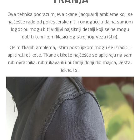
Ova tehnika podrazumijeva tkane (jacquard) ambleme koji se
najčešće rade od poliesterske niti i omogućuju da na samom
logotipu mogu biti vidljivi najsitniji detalji koji se ne mogu
dobiti tehnikom klasičnog strojnog veza (štik).
Osim tkanih amblema, istim postupkom mogu se izraditi i
aplicirati etikete. Tkane etikete najčešće se apliciraju na sam
rub ovratnika, rub rukava ili unutarnji donji dio majica, vesta,
jakna i sl.