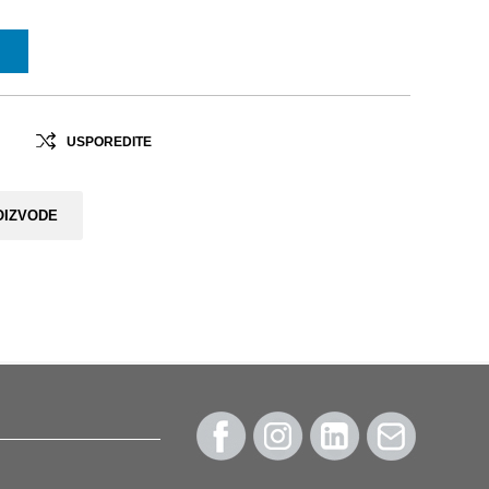
USPOREDITE
OIZVODE