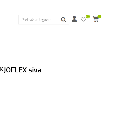
(0)
0
®JOFLEX siva