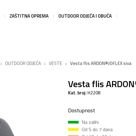
ZAŠTITNA OPREMA
OUTDOOR ODJEĆA I OBUĆA
OUTDOOR ODJEĆA
VESTE
Vesta flis ARDON®JOFLEX siva
Vesta flis ARDON
Kat. broj:
H2208
Dostupnost
Na zalihi
Od 5 do 7 dana