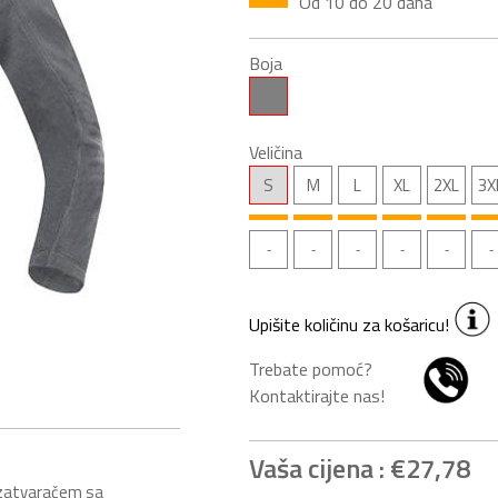
Od 10 do 20 dana
Boja
Veličina
S
M
L
XL
2XL
3X
Upišite količinu za košaricu!
Trebate pomoć?
Kontaktirajte nas!
Vaša cijena :
€27,78
 zatvaračem sa