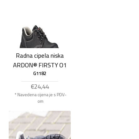
Radna cipela niska
ARDON® FIRSTY O1
G1182
€24,44
* Navedena cijena je s PDV-
om