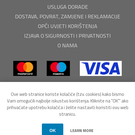
USLUGA DORADE
DOSTAVA, POVRAT, ZAMJENE I REKLAMACIJE
OPĆI UVJETI KORIŠTENJA
IZJAVA O SIGURNOSTI I PRIVATNOSTI
O NAMA
Ove web stranice koriste kolačiće (tzv. cookies) kako bismo
Vam omogućili najbolje iskustvo korištenja. Kliknite na "OK"' ako
prihvaćate upotrebu kolačića i želite nastaviti koristiti ovu web
stranicu.
Powered by
nopCommerce
Autorska prava © 2026 EuroEnergoEko webshop. Sva prava
LEARN MORE
OK
pridržana.