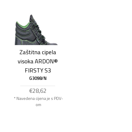
Zaštitna cipela
visoka ARDON®
FIRSTY S3
G3098/N
€28,62
* Navedena cijena je s PDV-
om