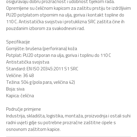
osiguravaju dobru prozračnost i udobnost tijekom rada.
Opremljene su čeličnom kapicom za zaštitu prstiju te izdržljivim
PU2D potplatom otpornim na ulja, goriva i kontakt topline do
110 C. Antistatička svojstva i protuklizna SRC zaštita čine ih
pouzdanim izborom za svakodnevni rad.
Specifikacije
Gornjište: brušena (perforirana) koža
Potplat: PU2D otporan na ulja, goriva i toplinu do 110 C
Antistatička svojstva
Standard: EN ISO 20345:2011 S1 SRC
Veličine: 36 48
Težina: 504 g (pola para, veličina 42)
Boja: siva
Kapica: čelična
Područje primjene
Industrija, skladišta, logistika, montaža, proizvodnja i ostali suhi
radni uvjeti gdje su potrebne prozračne zaštitne cipele s
osnovnom zaštitom kapice.