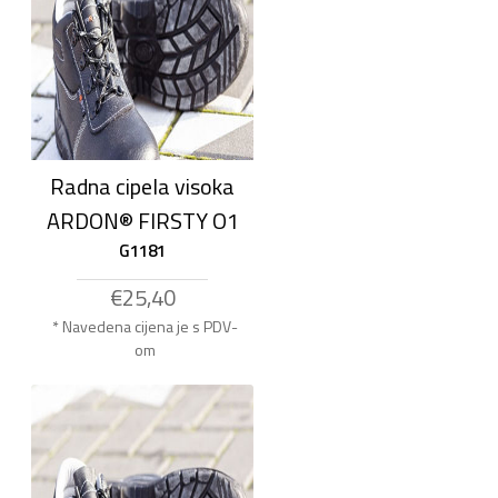
Radna cipela visoka
ARDON® FIRSTY O1
G1181
€25,40
* Navedena cijena je s PDV-
om