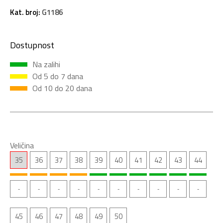
Kat. broj:
G1186
Dostupnost
Na zalihi
Od 5 do 7 dana
Od 10 do 20 dana
Veličina
35
36
37
38
39
40
41
42
43
44
45
46
47
48
49
50