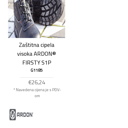
Zaštitna cipela
visoka ARDON®
FIRSTY S1P
G1185
€26,24
* Navedena cijena je s PDV-
om