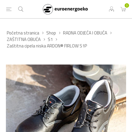
0
Početna stranica
Shop
RADNA ODJEĆA I OBUĆA
ZAŠTITNA OBUĆA
S1
Zaštitna cipela niska ARDON® FIRLOW S1P