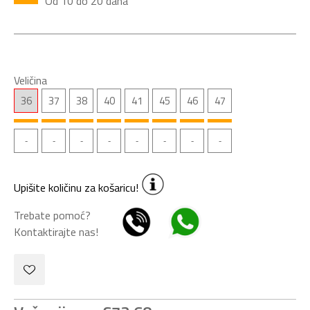
Od 10 do 20 dana
Veličina
36
37
38
40
41
45
46
47
Upišite količinu za košaricu!
Trebate pomoć?
Kontaktirajte nas!