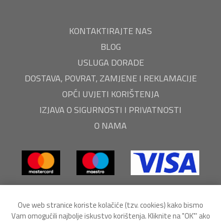
KONTAKTIRAJTE NAS
BLOG
USLUGA DORADE
DOSTAVA, POVRAT, ZAMJENE I REKLAMACIJE
OPĆI UVJETI KORIŠTENJA
IZJAVA O SIGURNOSTI I PRIVATNOSTI
O NAMA
Ove web stranice koriste kolačiće (tzv. cookies) kako bismo
Vam omogućili najbolje iskustvo korištenja. Kliknite na "OK"' ako