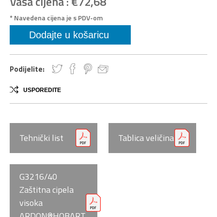
Vaša cijena :
€72,68
* Navedena cijena je s PDV-om
Podijelite:
USPOREDITE
Tehnički list
Tablica veličina
G3216/40
Zaštitna cipela
visoka
ARDON®HOBART