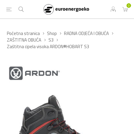
0
Početna stranica
Shop
RADNA ODJEĆA I OBUĆA
ZAŠTITNA OBUĆA
S3
Zaštitna cipela visoka ARDON®HOBART S3