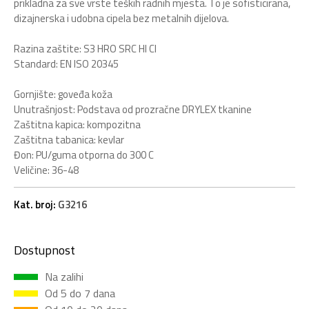
prikladna za sve vrste teških radnih mjesta. To je sofisticirana,
dizajnerska i udobna cipela bez metalnih dijelova.
Razina zaštite: S3 HRO SRC HI Cl
Standard: EN ISO 20345
Gornjište: goveđa koža
Unutrašnjost: Podstava od prozračne DRYLEX tkanine
Zaštitna kapica: kompozitna
Zaštitna tabanica: kevlar
Đon: PU/guma otporna do 300 C
Veličine: 36-48
Kat. broj:
G3216
Dostupnost
Na zalihi
Od 5 do 7 dana