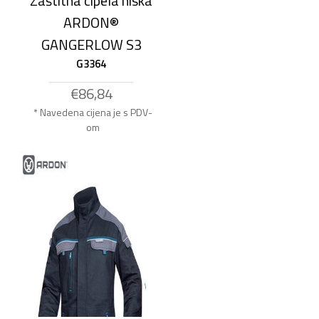
Zaštitna cipela niska
ARDON®
GANGERLOW S3
G3364
€86,84
* Navedena cijena je s PDV-
om