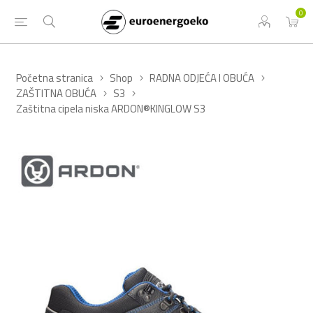
0
Početna stranica
Shop
RADNA ODJEĆA I OBUĆA
ZAŠTITNA OBUĆA
S3
Zaštitna cipela niska ARDON®KINGLOW S3