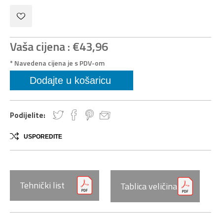
Vaša cijena :
€43,96
* Navedena cijena je s PDV-om
Podijelite:
USPOREDITE
Tehnički list
Tablica veličina