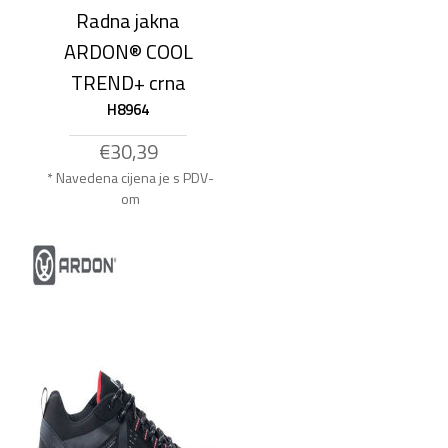
Radna jakna
ARDON® COOL
TREND+ crna
H8964
€30,39
* Navedena cijena je s PDV-
om