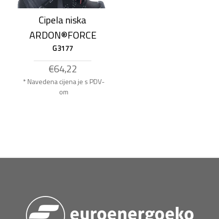
Cipela niska
ARDON®FORCE
G3177
€64,22
* Navedena cijena je s PDV-
om