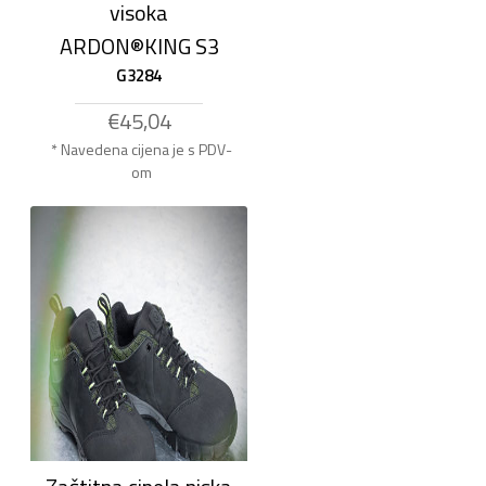
visoka
ARDON®KING S3
G3284
€45,04
* Navedena cijena je s PDV-
om