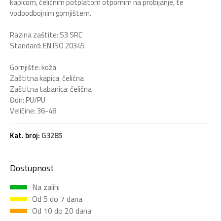
kapicom, čeličnim potplatom otpornim na probijanje, te
vodoodbojnim gornjištem.
Razina zaštite: S3 SRC
Standard: EN ISO 20345
Gornjište: koža
Zaštitna kapica: čelična
Zaštitna tabanica: čelična
Đon: PU/PU
Veličine: 36-48
Kat. broj:
G3285
Dostupnost
Na zalihi
Od 5 do 7 dana
Od 10 do 20 dana