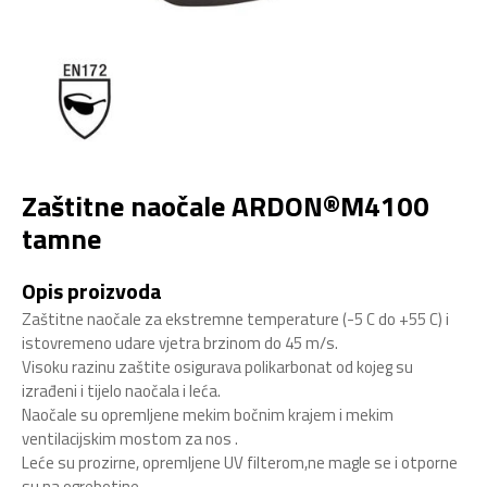
Zaštitne naočale ARDON®M4100
tamne
Opis proizvoda
Zaštitne naočale za ekstremne temperature (-5 C do +55 C) i
istovremeno udare vjetra brzinom do 45 m/s.
Visoku razinu zaštite osigurava polikarbonat od kojeg su
izrađeni i tijelo naočala i leća.
Naočale su opremljene mekim bočnim krajem i mekim
ventilacijskim mostom za nos .
Leće su prozirne, opremljene UV filterom,ne magle se i otporne
su na ogrebotine.