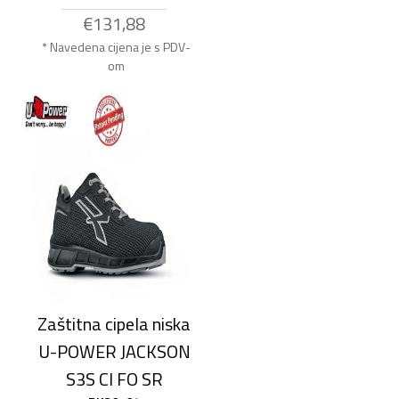
€131,88
* Navedena cijena je s PDV-
om
Zaštitna cipela niska
U-POWER JACKSON
S3S CI FO SR