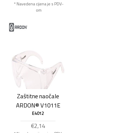
* Navedena cijena je s PDV-
om
Zaštitne naočale
ARDON® V1011E
E4012
€2,14