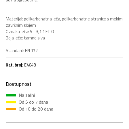
Materijal: polikarbonatna leća, polikarbonatne stranice s mekim
završnim slojem
Oznaka leća: 5 - 3,1 1 FT O
Boja leće: tamno siva
Standard: EN 172
Kat. broj:
E4048
Dostupnost
Na zalihi
Od 5 do 7 dana
Od 10 do 20 dana