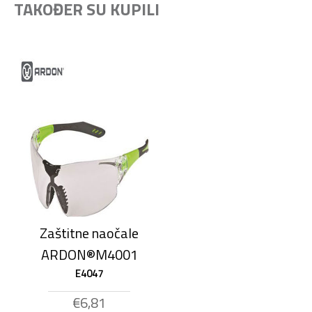
TAKOĐER SU KUPILI
Zaštitne naočale
ARDON®M4001
E4047
€6,81