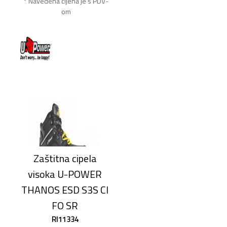
* Navedena cijena je s PDV-
om
Zaštitna cipela
visoka U-POWER
THANOS ESD S3S CI
FO SR
RI11334