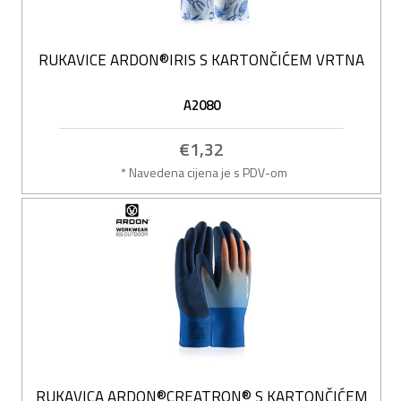
RUKAVICE ARDON®IRIS S KARTONČIĆEM VRTNA
A2080
€1,32
* Navedena cijena je s PDV-om
RUKAVICA ARDON®CREATRON® S KARTONČIĆEM