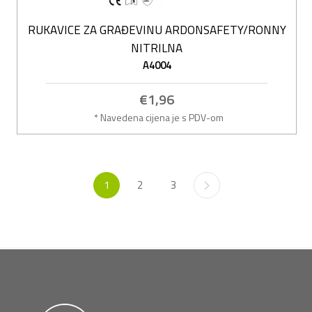
RUKAVICE ZA GRAĐEVINU ARDONSAFETY/RONNY
NITRILNA
A4004
€1,96
* Navedena cijena je s PDV-om
1
2
3