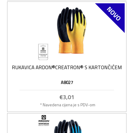
RUKAVICA ARDON®CREATRON® S KARTONČIĆEM
A8027
€3,01
* Navedena cijena je s PDV-om