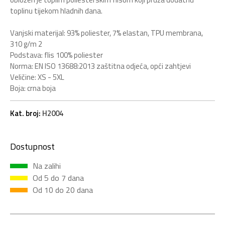
toplinu tijekom hladnih dana.
Vanjski materijal: 93% poliester, 7% elastan, TPU membrana,
310 g/m 2
Podstava: flis 100% poliester
Norma: EN ISO 13688:2013 zaštitna odjeća, opći zahtjevi
Veličine: XS - 5XL
Boja: crna boja
Kat. broj:
H2004
Dostupnost
Na zalihi
Od 5 do 7 dana
Od 10 do 20 dana