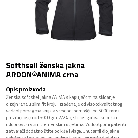
Softhsell ženska jakna
ARDON®ANIMA crna
Opis proizvoda
Ženska softshell jakna ANIMA s kapuljačom na skidanje
dizajnirana u slim fit kroju. Izrađena je od visokokvalitetnog
vodootpornog materijala s vodootpornošću od 5000 mm i
prozračnošću od 5000 g/m2/24 h, što osigurava suhoću i
udobnost u svim vremenskim uvjetima. Vodootporni patentni
zatvarači dodatno štite od kiše i vlage. Unutarnji dio jakne
obložen je toplim poliesterskim flisom koji pruža dodatnu