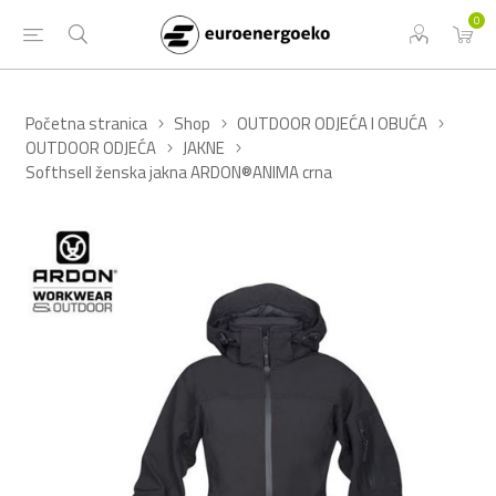
0
Početna stranica
Shop
OUTDOOR ODJEĆA I OBUĆA
OUTDOOR ODJEĆA
JAKNE
Softhsell ženska jakna ARDON®ANIMA crna