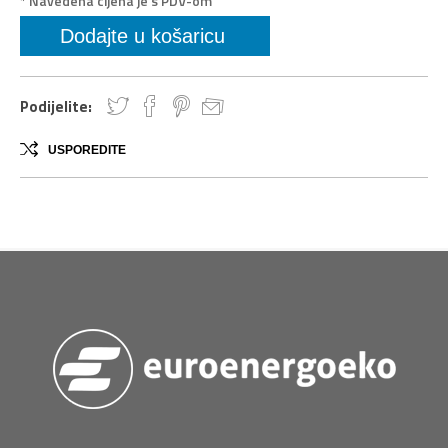
* Navedena cijena je s PDV-om
Podijelite:
USPOREDITE