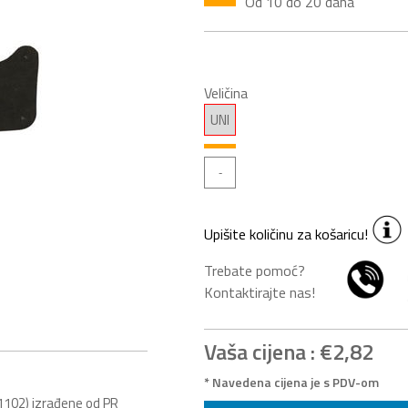
Od 10 do 20 dana
Veličina
UNI
Upišite količinu za košaricu!
Trebate pomoć?
Kontaktirajte nas!
Vaša cijena :
€2,82
* Navedena cijena je s PDV-om
D1102) izrađene od PR