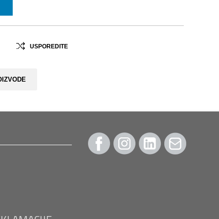
USPOREDITE
OIZVODE