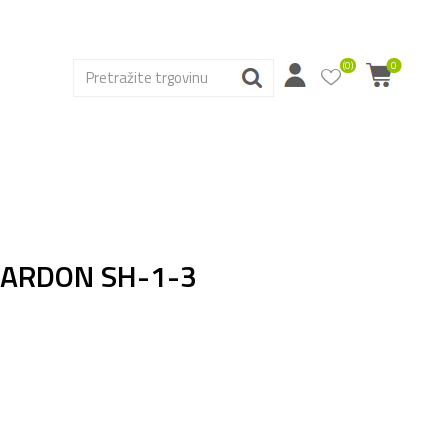
(0)
0
gu ARDON SH-1-3